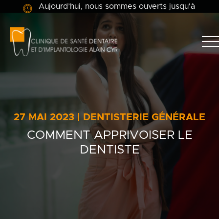
Aujourd’hui, nous sommes ouverts jusqu'à
Clinique
dentaire
Alain
Clinique
Cyr
Équipe
Soins dentaires
27 MAI 2023 | DENTISTERIE GÉNÉRALE
COMMENT APPRIVOISER LE
Info-patient
DENTISTE
Blogue
Contact