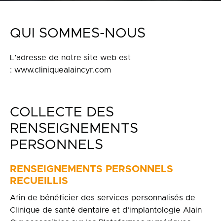
Politique de confidentialité
en
QUI SOMMES-NOUS
100 Bd de Mortagne
L’adresse de notre site web est
Boucherville, QC J4B 5M7
: www.cliniquealaincyr.com
450 906-4606
COLLECTE DES
RENSEIGNEMENTS
PERSONNELS
RENSEIGNEMENTS PERSONNELS
RECUEILLIS
Afin de bénéficier des services personnalisés de
Clinique de santé dentaire et d’implantologie Alain