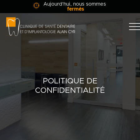
Aujourd’hui, nous sommes
fermés
Clinique
dentaire
Alain
Clinique
Cyr
Équipe
Soins dentaires
POLITIQUE DE
CONFIDENTIALITÉ
Info-patient
Blogue
Contact