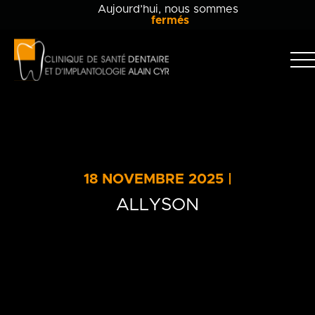
Aujourd’hui, nous sommes
fermés
Clinique
dentaire
Alain
Clinique
Cyr
Équipe
Soins dentaires
18 NOVEMBRE 2025 |
Info-patient
ALLYSON
Blogue
Contact