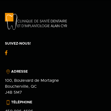
Politique de confidentialité
en
100 Bd de Mortagne
Boucherville, QC J4B 5M7
450 906-4606
SUIVEZ-NOUS!
fb-
logo
ADRESSE
100, Boulevard de Mortagne
Boucherville, QC
J4B 5M7
TÉLÉPHONE