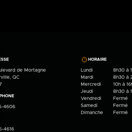
Contact
Politique de c
ESSE
HORAIRE
en
ulevard de Mortagne
Lundi
8h30 à 
ville, QC
Mardi
8h30 à 
100 Bd de Mortagne
7
Mercredi
10h à 16
Boucherville, QC J4B 5M7
Jeudi
8h30 à 
ÉPHONE
Vendredi
Fermé
450 906-4606
Samedi
Fermé
6-4606
Dimanche
Fermé
6-4616