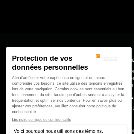
ADR
100, Bo
Boucher
J4B 5M
TÉL
SUIVEZ-NOUS!
450 90
fb-
logo
FAX
450-90