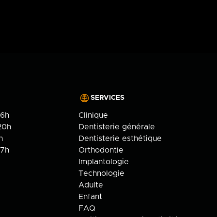
onfidentialité
SERVICES
16h
Clinique
20h
Dentisterie générale
h
Dentisterie esthétique
17h
Orthodontie
Implantologie
Technologie
Adulte
Enfant
FAQ