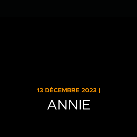
Clinique
Équipe
Soins dentair
13 DÉCEMBRE 2023 |
ANNIE
Info-patient
Blogue