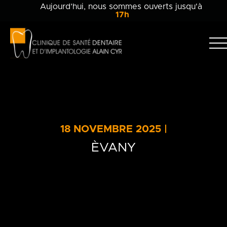
Aujourd’hui, nous sommes ouverts jusqu'à
17h
Clinique
dentaire
Alain
Clinique
Cyr
Équipe
Soins dentaires
18 NOVEMBRE 2025 |
Info-patient
ÈVANY
Blogue
Contact