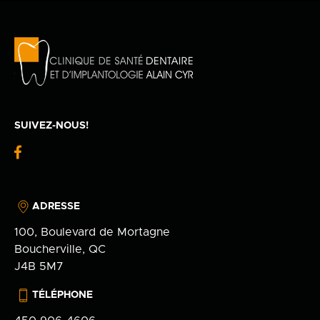
Politique de confidentialité
en
100 Bd de Mortagne
Boucherville, QC J4B 5M7
450 906-4606
SUIVEZ-NOUS!
fb-
logo
ADRESSE
100, Boulevard de Mortagne
Boucherville, QC
J4B 5M7
TÉLÉPHONE