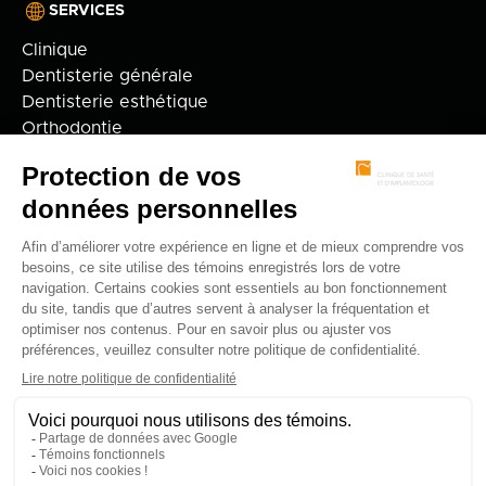
SERVICES
Clinique
Dentisterie générale
Dentisterie esthétique
Orthodontie
Implantologie
Technologie
Adulte
Enfant
FAQ
Politique de confidentialité
© 2026 Clinique dentaire Alain Cyr.
Membre du réseau jetrouvemondentiste.
Développement web par
.