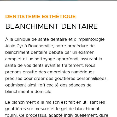
Politique de confidentialité
en
DENTISTERIE ESTHÉTIQUE
BLANCHIMENT DENTAIRE
100 Bd de Mortagne
Boucherville, QC J4B 5M7
À la Clinique de santé dentaire et d’implantologie
450 906-4606
Alain Cyr à Boucherville, notre procédure de
blanchiment dentaire débute par un examen
complet et un nettoyage approfondi, assurant la
santé de vos dents avant le traitement. Nous
prenons ensuite des empreintes numériques
précises pour créer des gouttières personnalisées,
optimisant ainsi l’efficacité des séances de
blanchiment à domicile.
Le blanchiment à la maison est fait en utilisant les
gouttières sur mesure et le gel de blanchiment
fourni. Ce processus, adapté individuellement, dure