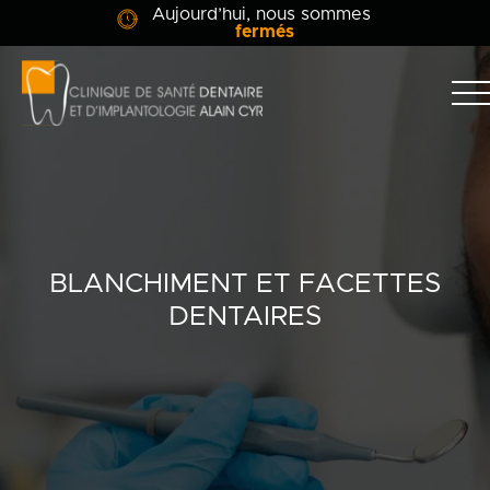
Aujourd’hui, nous sommes
fermés
Clinique
dentaire
Alain
Clinique
Cyr
Équipe
Soins dentaires
BLANCHIMENT ET FACETTES
DENTAIRES
Info-patient
Blogue
Contact