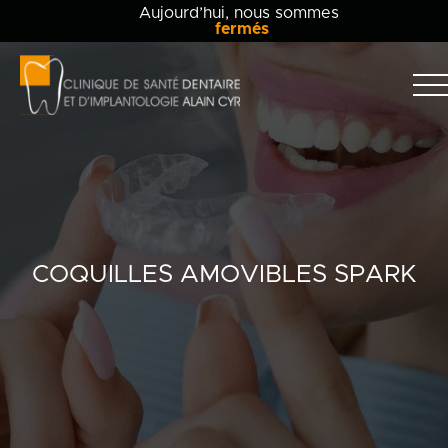
Aujourd’hui, nous sommes
fermés
Clinique
dentaire
Alain
Clinique
Cyr
Équipe
Soins dentaires
COQUILLES AMOVIBLES SPARK
Info-patient
Blogue
Contact