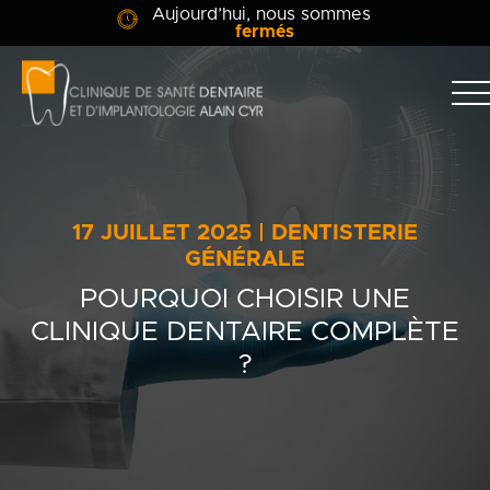
Aujourd’hui, nous sommes
fermés
Clinique
dentaire
Alain
Clinique
Cyr
Équipe
17 JUILLET 2025 | DENTISTERIE
Soins dentaires
GÉNÉRALE
POURQUOI CHOISIR UNE
Info-patient
CLINIQUE DENTAIRE COMPLÈTE
?
Blogue
Contact