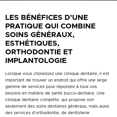
Politique de confidentialité
en
LES BÉNÉFICES D’UNE
PRATIQUE QUI COMBINE
100 Bd de Mortagne
Boucherville, QC J4B 5M7
SOINS GÉNÉRAUX,
ESTHÉTIQUES,
450 906-4606
ORTHODONTIE ET
IMPLANTOLOGIE
Lorsque vous choisissez une clinique dentaire, il est
important de trouver un endroit qui offre une large
gamme de services pour répondre à tous vos
besoins en matière de santé bucco-dentaire. Une
clinique dentaire complète, qui propose non
seulement des soins dentaires généraux, mais aussi
des services d’orthodontie, de dentisterie