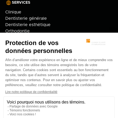
SERVICES
Clinique
Dentisterie générale
Dentisterie esthétique
Orthodontie
Implantologie
Technologie
Adulte
Enfant
FAQ
Politique de confidentialité
© 2026 Clinique dentaire Alain Cyr.
Membre du réseau jetrouvemondentiste.
Développement web par
.