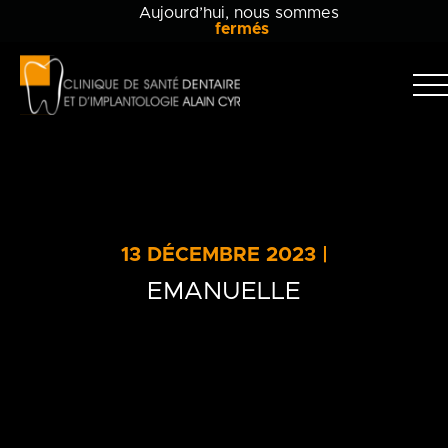
Aujourd’hui, nous sommes
fermés
Clinique
dentaire
Alain
Clinique
Cyr
Équipe
Soins dentaires
13 DÉCEMBRE 2023 |
Info-patient
EMANUELLE
Blogue
Contact