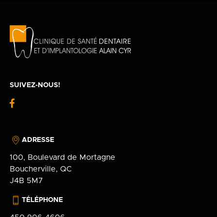
Politique de confidentialité
en
100 Bd de Mortagne
Boucherville, QC J4B 5M7
450 906-4606
SUIVEZ-NOUS!
fb-
logo
ADRESSE
100, Boulevard de Mortagne
Boucherville, QC
J4B 5M7
TÉLÉPHONE